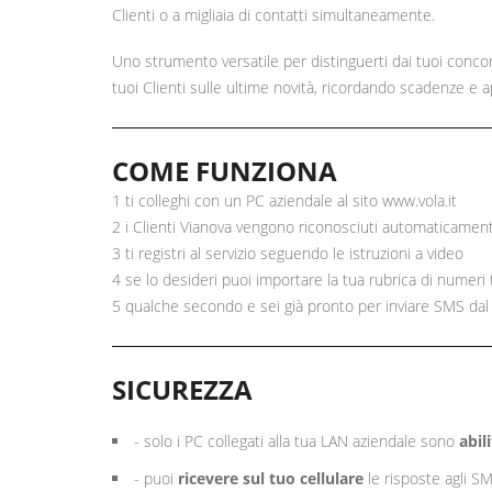
Clienti o a migliaia di contatti simultaneamente.
Uno strumento versatile per distinguerti dai tuoi concor
tuoi Clienti sulle ultime novità, ricordando scadenze e
COME FUNZIONA
1 ti colleghi con un PC aziendale al sito
www.vola.it
2 i Clienti Vianova vengono riconosciuti automaticamente
3 ti registri al servizio seguendo le istruzioni a video
4 se lo desideri puoi importare la tua rubrica di numeri t
5 qualche secondo e sei già pronto per inviare SMS dal
SICUREZZA
- solo i PC collegati alla tua LAN aziendale sono
abili
- puoi
ricevere sul tuo cellulare
le risposte agli SM