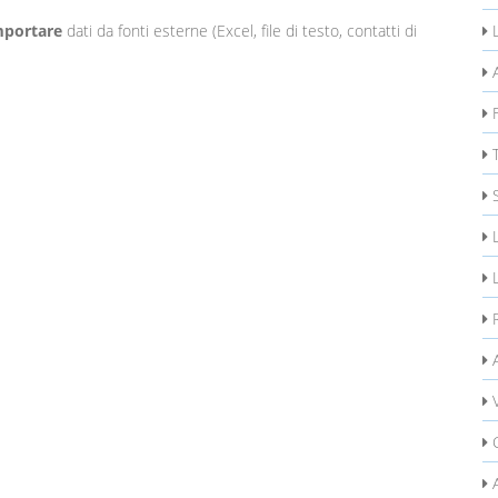
mportare
dati da fonti esterne (Excel, file di testo, contatti di
L
A
F
T
L
L
R
A
C
A