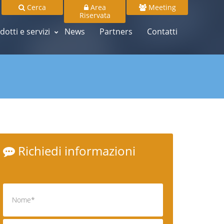
Cerca
Area
Meeting
Riservata
dotti e servizi
News
Partners
Contatti
Richiedi informazioni