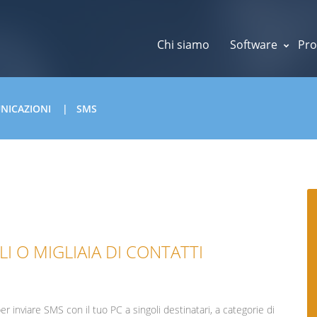
Chi siamo
Software
Pro
UNICAZIONI
SMS
LI O MIGLIAIA DI CONTATTI
r inviare SMS con il tuo PC a singoli destinatari, a categorie di