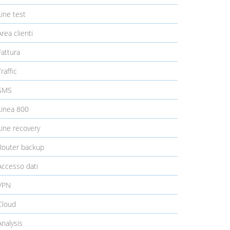
ine test
rea clienti
attura
raffic
SMS
inea 800
ine recovery
outer backup
ccesso dati
VPN
loud
nalysis