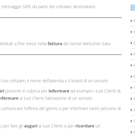
l messaggio SMS da parte del cellulare destinatario
M
H
D
bitati a fine mese nella
fattura
dei servizi Welcome Italia
F
C
M
tuo cellulare, il nome dell’azienda o il brand di un servizio
ari
presenti in rubrica per
informare
ad esempio i tuoi Clienti di
nfermare
ai tuoi Clienti l’attivazione di un servizio
comunicare l’offerta del giorno o per informare tante persone di
A
S
 per fare gli
auguri
ai tuoi Clienti o per
ricordare
un
N