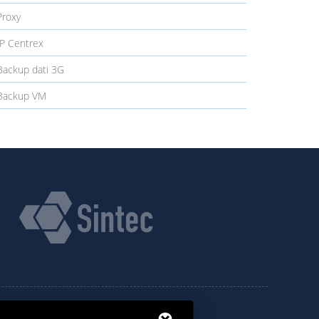
roxy
P Centrex
ackup dati 3G
ackup VM