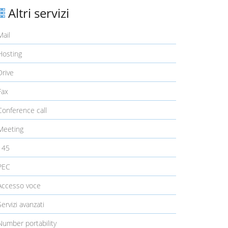
Altri servizi
ail
osting
rive
ax
onference call
eeting
145
PEC
ccesso voce
ervizi avanzati
umber portability