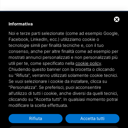
Informativa
Noi e terze parti selezionate (come ad esempio Google,
Facebook, LinkedIn, ecc.) utilizziamo cookie o
tecnologie simili per finalità tecniche e, con il tuo
TEAMWORK S.R.L. | VIA CANOBIO, 10 - 28100 NOVARA
consenso, anche per altre finalità come ad esempio per
TEL.
0321 391066
– FAX 0321 399869
mostrati annunci personalizzati e non personalizzati più
utili per te, come specificato nella
cookie policy
.
P.IVA. 01836570034
Chiudendo questo banner con la crocetta o cliccando
su "Rifiuta", verranno utilizzati solamente cookie tecnici.
VIA GIOVANNI BATTISTA PIRELLI 9 - 20124 MILANO
Se vuoi selezionare i cookie da installare, clicca su
TEL.
02 36539310
"Personalizza". Se preferisci, puoi acconsentire
all'utilizzo di tutti i cookie, anche diversi da quelli tecnici,
cliccando su "Accetta tutti". In qualsiasi momento potrai
Sitemap
|
Privacy policy
|
Note legali
modificare la scelta effettuata.
Rifiuta
Accetta tutti