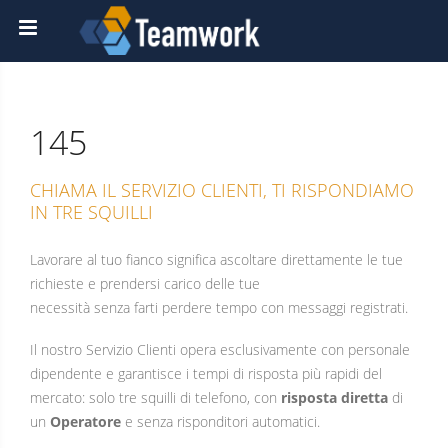
145
CHIAMA IL SERVIZIO CLIENTI, TI RISPONDIAMO
IN TRE SQUILLI
Lavorare al tuo fianco significa ascoltare direttamente le tue
richieste e prendersi carico delle tue
necessità senza farti perdere tempo con messaggi registrati.
Il nostro Servizio Clienti opera esclusivamente con personale
dipendente e garantisce i tempi di risposta più rapidi del
mercato: solo tre squilli di telefono, con
risposta diretta
di
un
Operatore
e senza risponditori automatici.