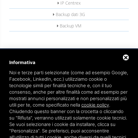
IP Centrex
Backup dati 3G
Backup VM
Informativa
Noi e terze parti selezionate (come ad esempio Google,
Facebook, LinkedIn, ecc.) utilizziamo cookie o
tecnologie simili per finalità tecniche e, con il tuo
TEAMWORK S.R.L. | VIA CANOBIO, 10 - 28100 NOVARA
consenso, anche per altre finalità come ad esempio per
TEL.
0321 391066
– FAX 0321 399869
mostrati annunci personalizzati e non personalizzati più
utili per te, come specificato nella
cookie policy
.
P.IVA. 01836570034
Chiudendo questo banner con la crocetta o cliccando
su "Rifiuta", verranno utilizzati solamente cookie tecnici.
VIA GIOVANNI BATTISTA PIRELLI 9 - 20124 MILANO
Se vuoi selezionare i cookie da installare, clicca su
TEL.
02 36539310
"Personalizza". Se preferisci, puoi acconsentire
all'utilizzo di tutti i cookie, anche diversi da quelli tecnici,