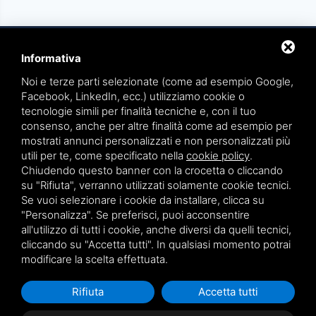
Informativa
Noi e terze parti selezionate (come ad esempio Google,
Facebook, LinkedIn, ecc.) utilizziamo cookie o
tecnologie simili per finalità tecniche e, con il tuo
TEAMWORK S.R.L. | VIA CANOBIO, 10 - 28100 NOVARA
consenso, anche per altre finalità come ad esempio per
TEL.
0321 391066
– FAX 0321 399869
mostrati annunci personalizzati e non personalizzati più
utili per te, come specificato nella
cookie policy
.
P.IVA. 01836570034
Chiudendo questo banner con la crocetta o cliccando
su "Rifiuta", verranno utilizzati solamente cookie tecnici.
VIA GIOVANNI BATTISTA PIRELLI 9 - 20124 MILANO
Se vuoi selezionare i cookie da installare, clicca su
TEL.
02 36539310
"Personalizza". Se preferisci, puoi acconsentire
all'utilizzo di tutti i cookie, anche diversi da quelli tecnici,
cliccando su "Accetta tutti". In qualsiasi momento potrai
Sitemap
|
Privacy policy
|
Note legali
modificare la scelta effettuata.
Rifiuta
Accetta tutti