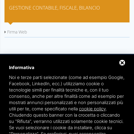
GESTIONE CONTABILE, FISCALE, BILANCIO
Firma Web
Informativa
Noi e terze parti selezionate (come ad esempio Google,
Facebook, LinkedIn, ecc.) utilizziamo cookie o
tecnologie simili per finalità tecniche e, con il tuo
TEAMWORK S.R.L. | VIA CANOBIO, 10 - 28100 NOVARA
consenso, anche per altre finalità come ad esempio per
TEL.
0321 391066
– FAX 0321 399869
mostrati annunci personalizzati e non personalizzati più
utili per te, come specificato nella
cookie policy
.
P.IVA. 01836570034
Chiudendo questo banner con la crocetta o cliccando
su "Rifiuta", verranno utilizzati solamente cookie tecnici.
VIA GIOVANNI BATTISTA PIRELLI 9 - 20124 MILANO
Se vuoi selezionare i cookie da installare, clicca su
TEL.
02 36539310
"Personalizza". Se preferisci, puoi acconsentire