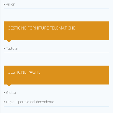
Arkon
GESTIONE FORNITURE TELEMATICHE
Tuttotel
GESTIONE PAGHE
Giotto
HRgo Il portale del dipendente.