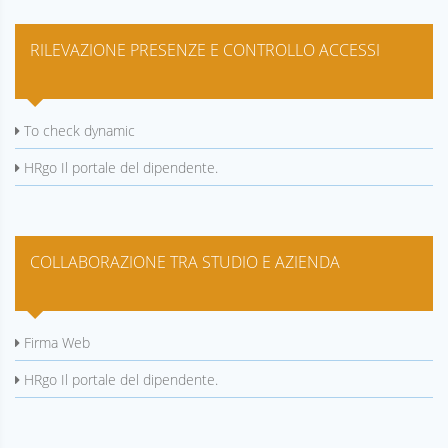
RILEVAZIONE PRESENZE E CONTROLLO ACCESSI
To check dynamic
HRgo Il portale del dipendente.
COLLABORAZIONE TRA STUDIO E AZIENDA
Firma Web
HRgo Il portale del dipendente.