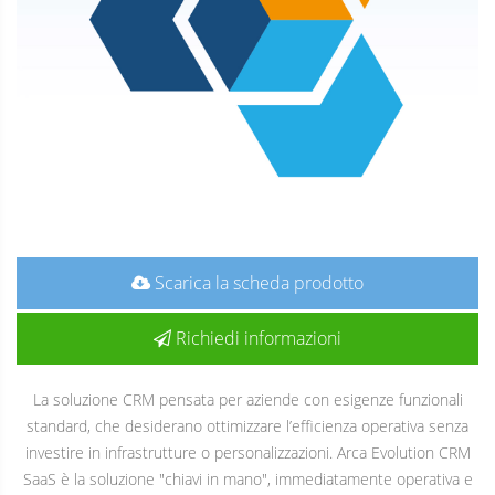
Scarica la scheda prodotto
Richiedi informazioni
La soluzione CRM pensata per aziende con esigenze funzionali
standard, che desiderano ottimizzare l’efficienza operativa senza
investire in infrastrutture o personalizzazioni. Arca Evolution CRM
SaaS è la soluzione "chiavi in mano", immediatamente operativa e