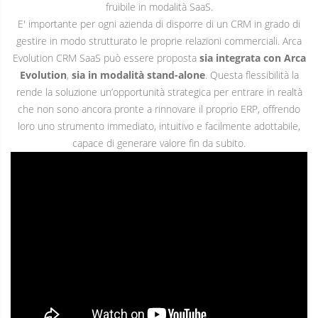
fruibile in modalità SaaS.
E' importante per ogni azienda di disporre di un CRM in grado di
gestire in modo strutturato le proprie relazioni commerciali. Arca
Evolution CRM SaaS può essere proposta
sia integrata con Arca
Evolution
,
sia in modalità stand-alone
. Questa flessibilità la
rende la soluzione un’opportunità strategica per entrare in realtà
che non sono ancora pronte a rinnovare il proprio ERP, offrendo
loro uno strumento immediato, intuitivo e facilmente adottabile,
capace di generare valore fin da subito.