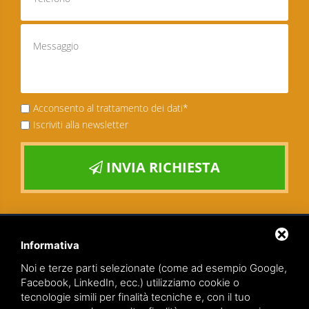
Acconsento al trattamento dei dati*
Iscriviti alla newsletter
INVIA RICHIESTA
Informativa
Noi e terze parti selezionate (come ad esempio Google,
Facebook, LinkedIn, ecc.) utilizziamo cookie o
tecnologie simili per finalità tecniche e, con il tuo
TEAMWORK S.R.L. | VIA CANOBIO, 10 - 28100 NOVARA