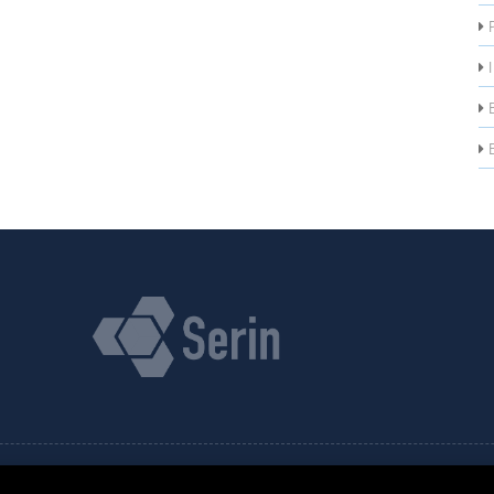
P
I
B
B