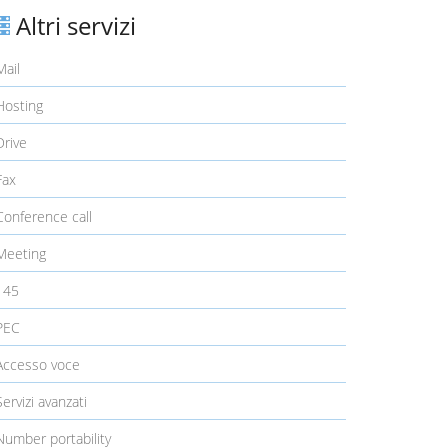
Altri servizi
ail
osting
rive
ax
onference call
eeting
145
PEC
ccesso voce
ervizi avanzati
umber portability