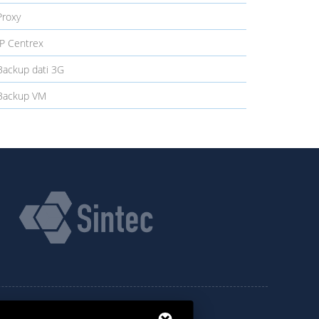
roxy
P Centrex
ackup dati 3G
ackup VM