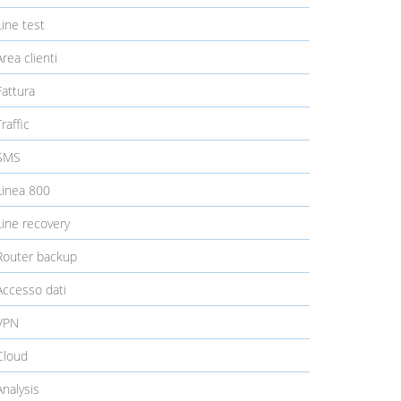
ine test
rea clienti
attura
raffic
SMS
inea 800
ine recovery
outer backup
ccesso dati
VPN
loud
nalysis