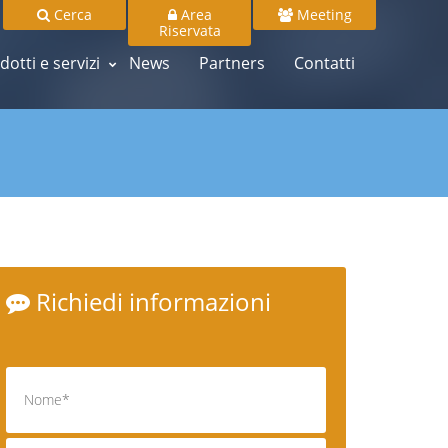
Cerca
Area
Meeting
Riservata
dotti e servizi
News
Partners
Contatti
Richiedi informazioni