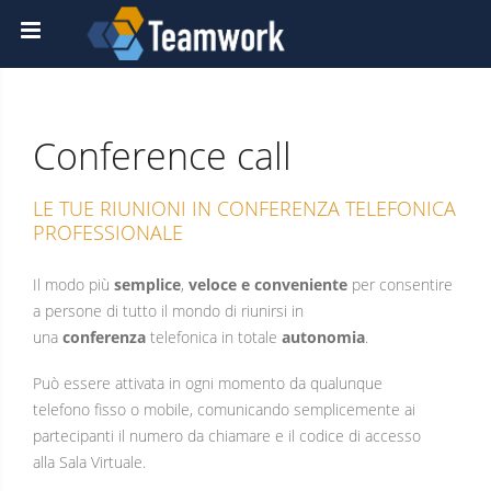
Conference call
LE TUE RIUNIONI IN CONFERENZA TELEFONICA
PROFESSIONALE
Il modo più
semplice
,
veloce e conveniente
per consentire
a persone di tutto il mondo di riunirsi in
una
conferenza
telefonica in totale
autonomia
.
Può essere attivata in ogni momento da qualunque
telefono fisso o mobile, comunicando semplicemente ai
partecipanti il numero da chiamare e il codice di accesso
alla Sala Virtuale.