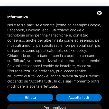
Informativa
Noi e terze parti selezionate (come ad esempio Google,
Facebook, LinkedIn, ecc.) utilizziamo cookie o
tecnologie simili per finalità tecniche e, con il tuo
TEAMWORK S.R.L. | VIA CANOBIO, 10 - 28100 NOVARA
consenso, anche per altre finalità come ad esempio per
TEL.
0321 391066
– FAX 0321 399869
mostrati annunci personalizzati e non personalizzati più
utili per te, come specificato nella
cookie policy
.
P.IVA. 01836570034
Chiudendo questo banner con la crocetta o cliccando
su "Rifiuta", verranno utilizzati solamente cookie tecnici.
VIA GIOVANNI BATTISTA PIRELLI 9 - 20124 MILANO
Se vuoi selezionare i cookie da installare, clicca su
TEL.
02 36539310
"Personalizza". Se preferisci, puoi acconsentire
all'utilizzo di tutti i cookie, anche diversi da quelli tecnici,
cliccando su "Accetta tutti". In qualsiasi momento potrai
Sitemap
|
Privacy policy
|
Note legali
modificare la scelta effettuata.
Rifiuta
Accetta tutti
Personalizza