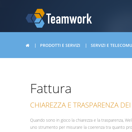
PRODOTTI E SERVIZI
SERVIZI E TELECOM
Fattura
CHIAREZZA E TRASPARENZA DEI
Quando sono in gioco la chiarezza e la trasparenza, Welc
uno strumento per misurare la coerenza tra quanto pr