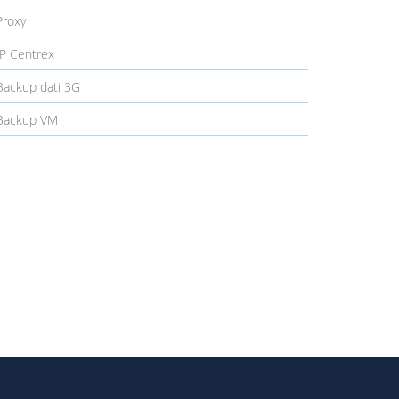
roxy
P Centrex
ackup dati 3G
ackup VM