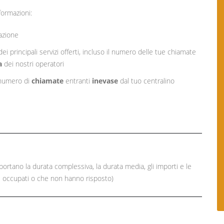
nformazioni:
azione
 principali servizi offerti, incluso il numero delle tue chiamate
a
dei nostri operatori
l numero di
chiamate
entranti
inevase
dal tuo centralino
portano la durata complessiva, la durata media, gli importi e le
i occupati o che non hanno risposto)