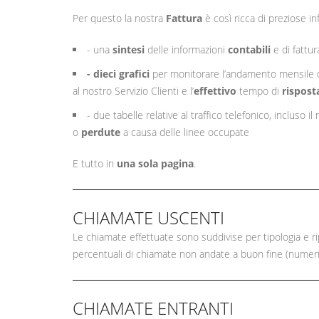
Per questo la nostra
Fattura
è così ricca di preziose i
- una
sintesi
delle informazioni
contabili
e di fattur
- dieci grafici
per monitorare l’andamento mensile dei
al nostro Servizio Clienti e l’
effettivo
tempo di
rispost
- due tabelle relative al traffico telefonico, incluso i
o
perdute
a causa delle linee occupate
E tutto in
una sola pagina
.
CHIAMATE USCENTI
Le chiamate effettuate sono suddivise per tipologia e ri
percentuali di chiamate non andate a buon fine (numer
CHIAMATE ENTRANTI