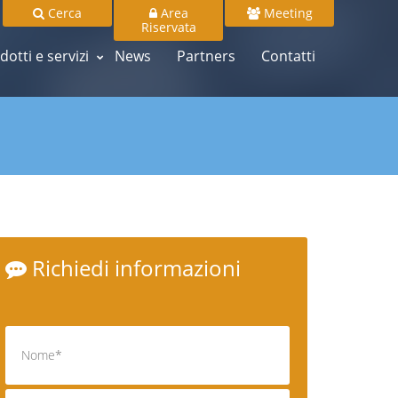
Cerca
Area
Meeting
Riservata
dotti e servizi
News
Partners
Contatti
Richiedi informazioni