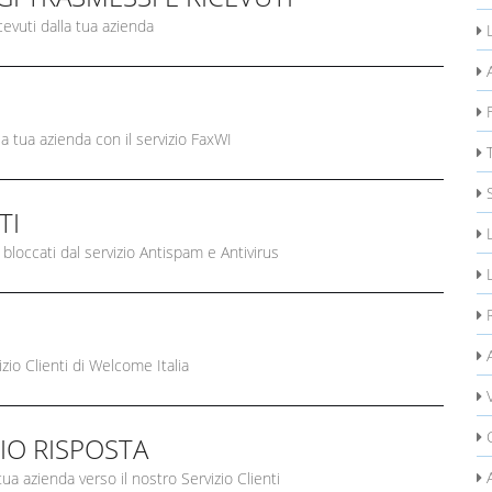
evuti dalla tua azienda
L
A
F
 tua azienda con il servizio FaxWI
T
TI
L
 bloccati dal servizio Antispam e Antivirus
L
R
A
zio Clienti di Welcome Italia
C
IO RISPOSTA
A
ua azienda verso il nostro Servizio Clienti