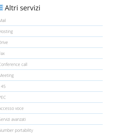
Altri servizi
ail
osting
rive
ax
onference call
eeting
145
PEC
ccesso voce
ervizi avanzati
umber portability