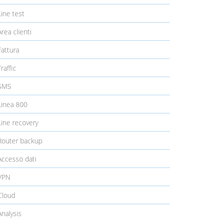
ine test
rea clienti
attura
raffic
SMS
inea 800
ine recovery
outer backup
ccesso dati
VPN
loud
nalysis