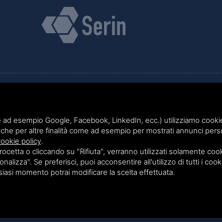
VIA GIOVANNI BATTISTA PIRELLI 9 - 20124 MILANO
 ad esempio Google, Facebook, LinkedIn, ecc.) utilizziamo cookie o
TEL.
02 36539310
che per altre finalità come ad esempio per mostrati annunci perso
ookie policy
.
etta o cliccando su "Rifiuta", verranno utilizzati solamente cooki
nalizza". Se preferisci, puoi acconsentire all'utilizzo di tutti i cook
lsiasi momento potrai modificare la scelta effettuata.
Questo sito è protetto da Google reCAPTCHA v3,
Privacy Policy
e
Terms of Service
di Google.