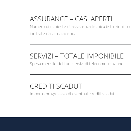
ASSURANCE – CASI APERTI
Numero di richieste di assistenza tecnica (istruzioni, mo
inoltrate dalla tua azienda
SERVIZI – TOTALE IMPONIBILE
Spesa mensile dei tuoi servizi di telecomunicazione
CREDITI SCADUTI
Importo progressivo di eventuali crediti scaduti