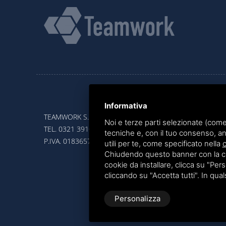
Informativa
TEAMWORK S.R.L. | VIA CANOBIO, 10 - 28100 NOVARA
Noi e terze parti selezionate (come
TEL.
0321 391066
– FAX 0321 399869
tecniche e, con il tuo consenso, an
P.IVA. 01836570034
utili per te, come specificato nella
c
Chiudendo questo banner con la croc
cookie da installare, clicca su "Perso
cliccando su "Accetta tutti". In qua
Personalizza