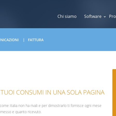
Chi siamo
Software
Pro
UNICAZIONI
FATTURA
 TUOI CONSUMI IN UNA SOLA PAGINA
ome Italia non ha rivali e per dimostrarlo ti fornisce ogni mese
omesso e quanto ricevuto.