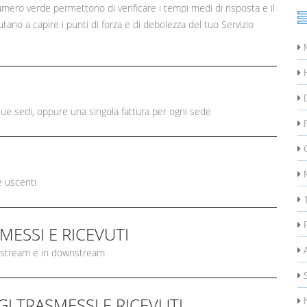
numero verde permettono di verificare i tempi medi di risposta e il
ano a capire i punti di forza e di debolezza del tuo Servizio
M
H
D
 tue sedi, oppure una singola fattura per ogni sede
F
C
M
e uscenti
MESSI E RICEVUTI
A
 upstream e in downstream
S
I TRASMESSI E RICEVUTI
N