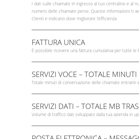
I dati sulle chiamate in ingresso al tuo centralino e al 
numero delle chiamate perse. Queste informazioni ti aiut
Clienti e indicano dove migliorare l’efficienza
FATTURA UNICA
È possibile ricevere una fattura cumulativa per tutte le
SERVIZI VOCE – TOTALE MINUTI
Totale minuti di conversazione delle chiamate entranti 
SERVIZI DATI – TOTALE MB TRAS
Volume di traffico dati sviluppato dalla tua azienda in
POSTA ELETTRONICA – MESSAGG