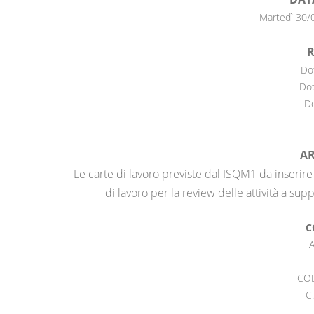
Martedì 30/
R
Do
Dot
Do
A
Le carte di lavoro previste dal ISQM1 da inserire 
di lavoro per la review delle attività a sup
C
A
CO
C