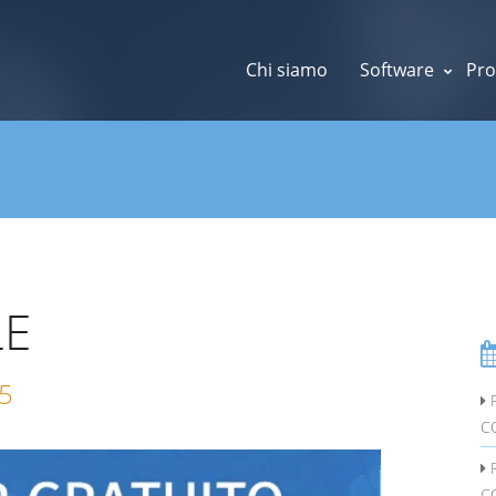
Chi siamo
Software
Pro
LE
25
R
C
R
C