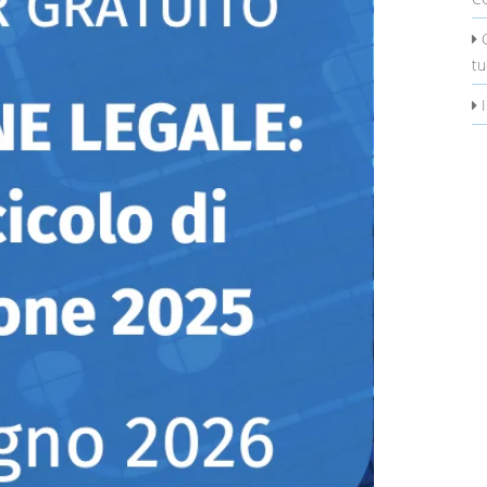
C
tu
I