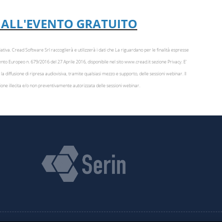
TI ALL'EVENTO GRATUITO
iziativa. Cread Software Srl raccoglierà e utilizzerà i dati che La riguardano per le finalità espresse
lamento Europeo n. 679/2016 del 27 Aprile 2016, disponibile nel sito www.cread.it sezione Privacy. E’
la diffusione di ripresa audiovisiva, tramite qualsiasi mezzo e supporto, delle sessioni webinar. Il
sione illecita e/o non preventivamente autorizzata delle sessioni webinar.