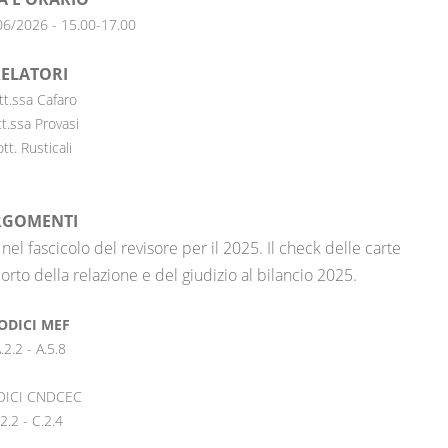
06/2026 - 15.00-17.00
ELATORI
tt.ssa Cafaro
t.ssa Provasi
tt. Rusticali
RGOMENTI
nel fascicolo del revisore per il 2025. Il check delle carte
porto della relazione e del giudizio al bilancio 2025.
ODICI MEF
.2.2 - A.5.8
DICI CNDCEC
.2.2 - C.2.4