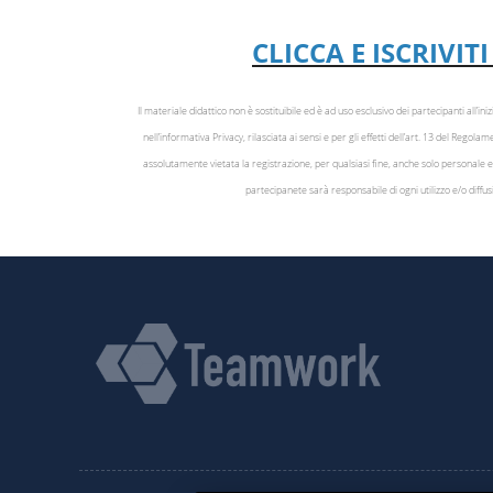
CLICCA E ISCRIVI
Il materiale didattico non è sostituibile ed è ad uso esclusivo dei partecipanti all’in
nell’informativa Privacy, rilasciata ai sensi e per gli effetti dell’art. 13 del Rego
assolutamente vietata la registrazione, per qualsiasi fine, anche solo personale e 
partecipanete sarà responsabile di ogni utilizzo e/o diffu