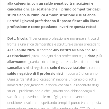
alla categoria, con un saldo negativo tra iscrizioni e
cancellazioni. Lei sostiene che il primo competitor degli
studi siano la Pubblica Amministrazione e le aziende.
Perché i giovani preferiscono il "posto fisso" alla libera
professione e come possiamo invertire questa rotta?
Dott. Nicola
: “Il panorama professionale novarese si trova di
fronte a una sfida demografica e strutturale senza precedenti.
Al 15 aprile 2026
, si contano
485 iscritti all'albo
con
soli
43 tirocinanti
(circa uno ogni dieci professionisti). Il
dato più
allarmante
riguarda il ricambio generazionale: a fronte di
14
cancellazioni
, si registrano
solo 6 nuove iscrizioni
, con un
saldo negativo di 8 professionisti
in poco più di un anno.
Questa "denatalità di categoria" impone un cambio di rotta
immediato per garantire la sopravvivenza e la redditività degli
studi. Il problema non è che i giovani non abbiano voglia di
sacrificarsi; lo vedo con le mie figlie, che studiano con
dedizione assoluta e rispettando tempi. Il punto è che questa
generazione, segnata anche dall'esperienza del COVID, ha