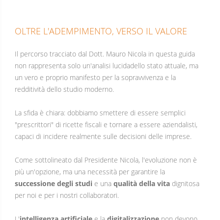
OLTRE L'ADEMPIMENTO, VERSO IL VALORE
Il percorso tracciato dal Dott. Mauro Nicola in questa guida
non rappresenta solo un'analisi lucidadello stato attuale, ma
un vero e proprio manifesto per la sopravvivenza e la
redditività dello studio moderno.
La sfida è chiara: dobbiamo smettere di essere semplici
"prescrittori" di ricette fiscali e tornare a essere aziendalisti,
capaci di incidere realmente sulle decisioni delle imprese.
Come sottolineato dal Presidente Nicola, l'evoluzione non è
più un'opzione, ma una necessità per garantire la
successione degli studi
e una
qualità della vita
dignitosa
per noi e per i nostri collaboratori.
L'
intelligenza artificiale
e la
digitalizzazione
non devono