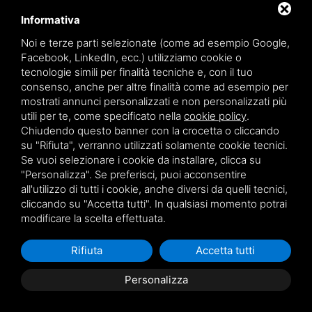
Informativa
TEAMWORK S.R.L. | VIA CANOBIO, 10 - 28100 NOVARA
Noi e terze parti selezionate (come ad esempio Google,
TEL.
0321 391066
– FAX 0321 399869
Facebook, LinkedIn, ecc.) utilizziamo cookie o
P.IVA. 01836570034
tecnologie simili per finalità tecniche e, con il tuo
consenso, anche per altre finalità come ad esempio per
VIA GIOVANNI BATTISTA PIRELLI 9 - 20124 MILANO
mostrati annunci personalizzati e non personalizzati più
TEL.
02 36539310
utili per te, come specificato nella
cookie policy
.
Chiudendo questo banner con la crocetta o cliccando
su "Rifiuta", verranno utilizzati solamente cookie tecnici.
Sitemap
|
Privacy policy
|
Note legali
Se vuoi selezionare i cookie da installare, clicca su
"Personalizza". Se preferisci, puoi acconsentire
all'utilizzo di tutti i cookie, anche diversi da quelli tecnici,
cliccando su "Accetta tutti". In qualsiasi momento potrai
modificare la scelta effettuata.
Questo sito è protetto da Google reCAPTCHA v3,
Privacy Policy
e
Terms of Service
di Google.
Rifiuta
Accetta tutti
Personalizza