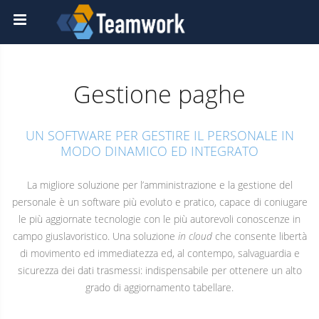
Gestione paghe
UN SOFTWARE PER GESTIRE IL PERSONALE IN
MODO DINAMICO ED INTEGRATO
La migliore soluzione per l’amministrazione e la gestione del
personale è un software più evoluto e pratico, capace di coniugare
le più aggiornate tecnologie con le più autorevoli conoscenze in
campo giuslavoristico. Una soluzione
in cloud
che consente libertà
di movimento ed immediatezza ed, al contempo, salvaguardia e
sicurezza dei dati trasmessi: indispensabile per ottenere un alto
grado di aggiornamento tabellare.