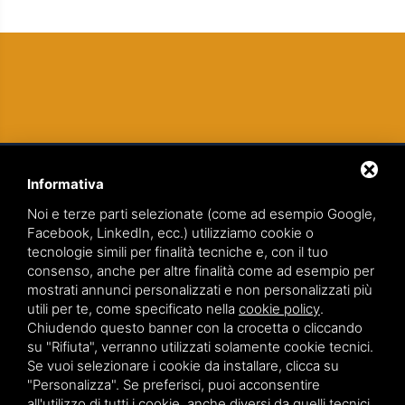
Informativa
Noi e terze parti selezionate (come ad esempio Google,
Facebook, LinkedIn, ecc.) utilizziamo cookie o
tecnologie simili per finalità tecniche e, con il tuo
TEAMWORK S.R.L. | VIA CANOBIO, 10 - 28100 NOVARA
consenso, anche per altre finalità come ad esempio per
TEL.
0321 391066
– FAX 0321 399869
mostrati annunci personalizzati e non personalizzati più
utili per te, come specificato nella
cookie policy
.
P.IVA. 01836570034
Chiudendo questo banner con la crocetta o cliccando
su "Rifiuta", verranno utilizzati solamente cookie tecnici.
VIA GIOVANNI BATTISTA PIRELLI 9 - 20124 MILANO
Se vuoi selezionare i cookie da installare, clicca su
TEL.
02 36539310
"Personalizza". Se preferisci, puoi acconsentire
all'utilizzo di tutti i cookie, anche diversi da quelli tecnici,