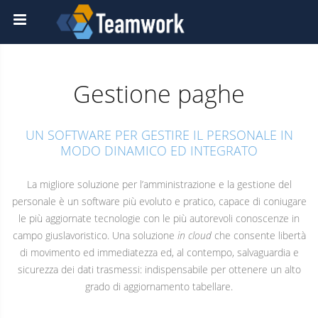
Gestione paghe
UN SOFTWARE PER GESTIRE IL PERSONALE IN
MODO DINAMICO ED INTEGRATO
La migliore soluzione per l’amministrazione e la gestione del
personale è un software più evoluto e pratico, capace di coniugare
le più aggiornate tecnologie con le più autorevoli conoscenze in
campo giuslavoristico. Una soluzione
in cloud
che consente libertà
di movimento ed immediatezza ed, al contempo, salvaguardia e
sicurezza dei dati trasmessi: indispensabile per ottenere un alto
grado di aggiornamento tabellare.