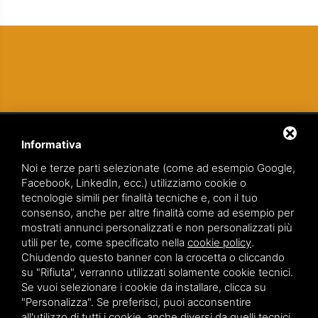
Informativa
Noi e terze parti selezionate (come ad esempio Google,
Facebook, LinkedIn, ecc.) utilizziamo cookie o
tecnologie simili per finalità tecniche e, con il tuo
TEAMWORK S.R.L. | VIA CANOBIO, 10 - 28100 NOVARA
consenso, anche per altre finalità come ad esempio per
TEL.
0321 391066
– FAX 0321 399869
mostrati annunci personalizzati e non personalizzati più
utili per te, come specificato nella
cookie policy
.
P.IVA. 01836570034
Chiudendo questo banner con la crocetta o cliccando
su "Rifiuta", verranno utilizzati solamente cookie tecnici.
VIA GIOVANNI BATTISTA PIRELLI 9 - 20124 MILANO
Se vuoi selezionare i cookie da installare, clicca su
TEL.
02 36539310
"Personalizza". Se preferisci, puoi acconsentire
all'utilizzo di tutti i cookie, anche diversi da quelli tecnici,