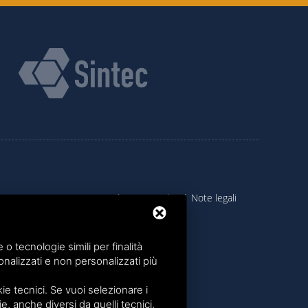
Sitemap
|
Privacy policy
|
Note legali
 tecnologie simili per finalità
nalizzati e non personalizzati più
e tecnici. Se vuoi selezionare i
ie, anche diversi da quelli tecnici,