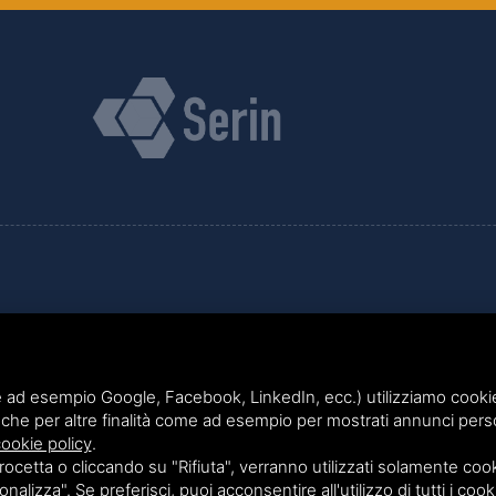
VIA GIOVANNI BATTISTA PIRELLI 9 - 20124 MILANO
TEL.
02 36539310
 ad esempio Google, Facebook, LinkedIn, ecc.) utilizziamo cookie o
che per altre finalità come ad esempio per mostrati annunci perso
ookie policy
.
etta o cliccando su "Rifiuta", verranno utilizzati solamente cooki
nalizza". Se preferisci, puoi acconsentire all'utilizzo di tutti i cook
Questo sito è protetto da Google reCAPTCHA v3,
Privacy Policy
e
Terms of Service
di Google.