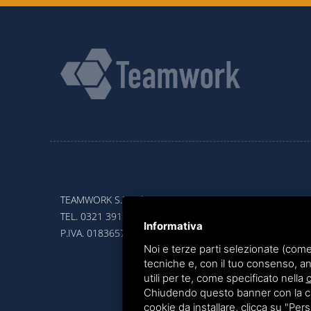
TEAMWORK S.R.L. | VIA CANOBIO, 10 - 28100 NOVARA
TEL.
0321 391066
– FAX 0321 399869
Informativa
P.IVA. 01836570034
Noi e terze parti selezionate (come
tecniche e, con il tuo consenso, an
utili per te, come specificato nella
c
Chiudendo questo banner con la croc
cookie da installare, clicca su "Perso