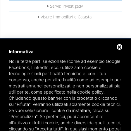
Servizi Investigativi
Visure Immobiliari e Catastali
Informativa
Noi e terze parti selezionate (come ad esempio Google,
Facebook, LinkedIn, ecc.) utilizziamo cookie o
tecnologie simili per finalità tecniche e, con il tuo
TEAMWORK S.R.L. | VIA CANOBIO, 10 - 28100 NOVARA
consenso, anche per altre finalità come ad esempio per
TEL.
0321 391066
– FAX 0321 399869
mostrati annunci personalizzati e non personalizzati più
utili per te, come specificato nella
cookie policy
.
P.IVA. 01836570034
Chiudendo questo banner con la crocetta o cliccando
su "Rifiuta", verranno utilizzati solamente cookie tecnici.
VIA GIOVANNI BATTISTA PIRELLI 9 - 20124 MILANO
Se vuoi selezionare i cookie da installare, clicca su
TEL.
02 36539310
"Personalizza". Se preferisci, puoi acconsentire
all'utilizzo di tutti i cookie, anche diversi da quelli tecnici,
cliccando su "Accetta tutti". In qualsiasi momento potrai
Sitemap
|
Privacy policy
|
Note legali