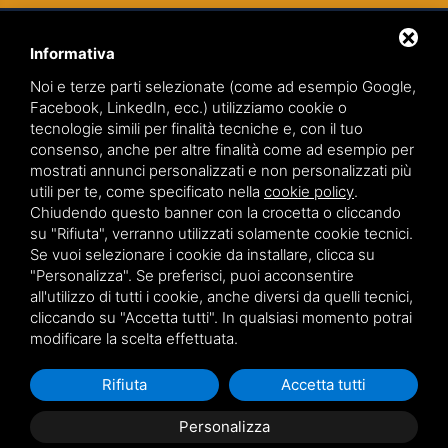
Informativa
Noi e terze parti selezionate (come ad esempio Google,
Facebook, LinkedIn, ecc.) utilizziamo cookie o
tecnologie simili per finalità tecniche e, con il tuo
TEAMWORK S.R.L. | VIA CANOBIO, 10 - 28100 NOVARA
consenso, anche per altre finalità come ad esempio per
TEL.
0321 391066
– FAX 0321 399869
mostrati annunci personalizzati e non personalizzati più
utili per te, come specificato nella
cookie policy
.
P.IVA. 01836570034
Chiudendo questo banner con la crocetta o cliccando
su "Rifiuta", verranno utilizzati solamente cookie tecnici.
VIA GIOVANNI BATTISTA PIRELLI 9 - 20124 MILANO
Se vuoi selezionare i cookie da installare, clicca su
TEL.
02 36539310
"Personalizza". Se preferisci, puoi acconsentire
all'utilizzo di tutti i cookie, anche diversi da quelli tecnici,
cliccando su "Accetta tutti". In qualsiasi momento potrai
Sitemap
|
Privacy policy
|
Note legali
modificare la scelta effettuata.
Rifiuta
Accetta tutti
Personalizza
Questo sito è protetto da Google reCAPTCHA v3,
Privacy Policy
e
Terms of Service
di Google.