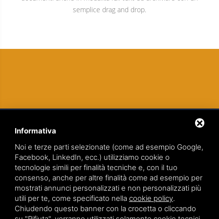
semplice drag and drop.
Informativa
Noi e terze parti selezionate (come ad esempio Google,
Facebook, LinkedIn, ecc.) utilizziamo cookie o
tecnologie simili per finalità tecniche e, con il tuo
TEAMWORK S.R.L. | VIA CANOBIO, 10 - 28100 NOVARA
consenso, anche per altre finalità come ad esempio per
TEL.
0321 391066
– FAX 0321 399869
mostrati annunci personalizzati e non personalizzati più
utili per te, come specificato nella
cookie policy
.
P.IVA. 01836570034
Chiudendo questo banner con la crocetta o cliccando
su "Rifiuta", verranno utilizzati solamente cookie tecnici.