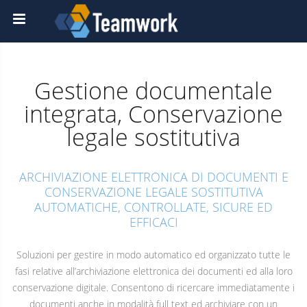
Gestione documentale
integrata, Conservazione
legale sostitutiva
ARCHIVIAZIONE ELETTRONICA DI DOCUMENTI E
CONSERVAZIONE LEGALE SOSTITUTIVA
AUTOMATICHE, CONTROLLATE, SICURE ED
EFFICACI
Soluzioni per gestire in modo automatico ed organizzato tutte le
fasi relative all’archiviazione elettronica dei documenti ed alla loro
conservazione digitale. Consentono di ricercare immediatamente i
documenti anche in modalità full text ed archiviare con un