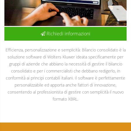
Richiedi informazioni
Efficienza, personalizzazione e semplicità: Bilancio consolidato è la
soluzione software di Wolters Kluwer ideata specificamente per
gruppi di aziende che abbiano la necessità di gestire il bilancio
consolidato e per i commercialisti che debbano redigerlo, in
conformità ai principi contabili italiani. Il software è perfettamente
personalizzabile ed apporta anche fattori di innovazione,
consentendo al professionista di gestire con semplicità il nuovo
formato XBRL.